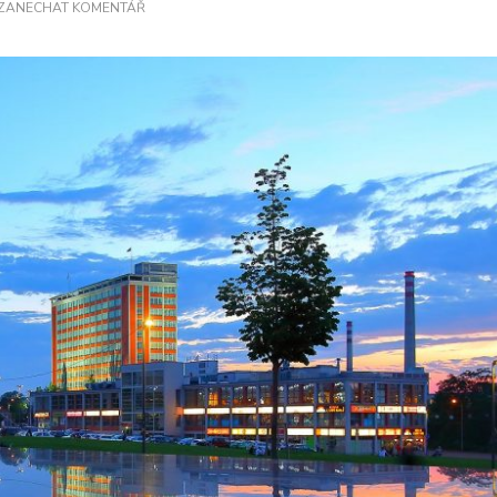
NA
ZANECHAT KOMENTÁŘ
BAŤOVA
MANAŽERSKÁ
ŠKOLA