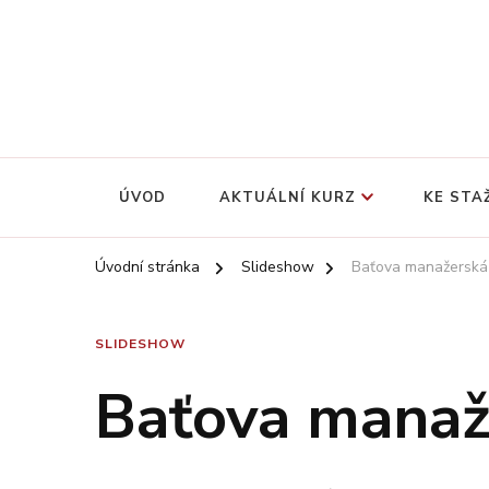
Baťův systém řízení v současné manažerské praxi
Baťova manažerská škola
ÚVOD
AKTUÁLNÍ KURZ
KE STA
Úvodní stránka
Slideshow
Baťova manažerská
SLIDESHOW
Baťova manaž