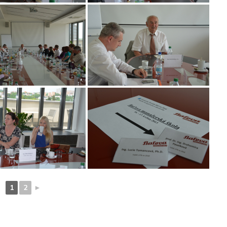
1
2
►