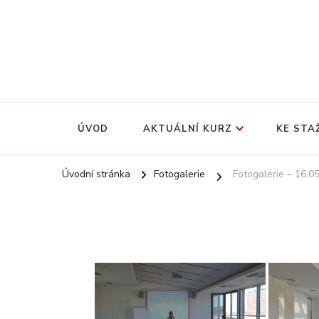
Baťův systém řízení v současné manažerské praxi
Baťova manažerská škola
ÚVOD
AKTUÁLNÍ KURZ
KE STA
Úvodní stránka
Fotogalerie
Fotogalerie – 16.0