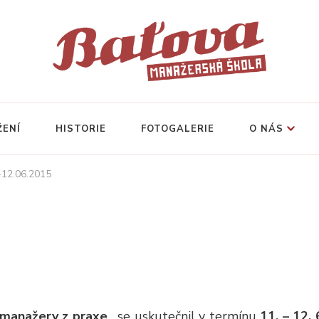
ŽENÍ
HISTORIE
FOTOGALERIE
O NÁS
.-12.06.2015
 manažery z praxe
„, se uskutečnil v termínu
11. – 12. 