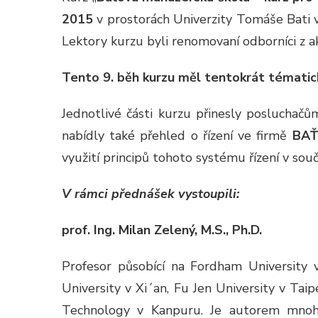
2015
v prostorách Univerzity Tomáše Bati 
Lektory kurzu byli renomovaní odborníci z a
Tento 9. běh kurzu měl tentokrát tématick
Jednotlivé části kurzu přinesly posluchač
nabídly také přehled o řízení ve firmě
BAŤA
využití principů tohoto systému řízení v so
V rámci přednášek vystoupili:
prof. Ing. Milan Zelený, M.S., Ph.D.
Profesor působící na Fordham University 
University v Xi´an, Fu Jen University v Taip
Technology v Kanpuru. Je autorem mnoha 