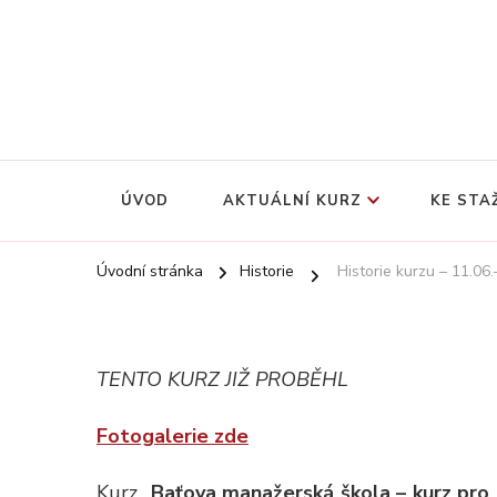
Baťův systém řízení v současné manažerské praxi
Baťova manažerská škola
ÚVOD
AKTUÁLNÍ KURZ
KE STA
Úvodní stránka
Historie
Historie kurzu – 11.06
TENTO KURZ JIŽ PROBĚHL
Fotogalerie zde
Kurz „
Baťova manažerská škola – kurz pro