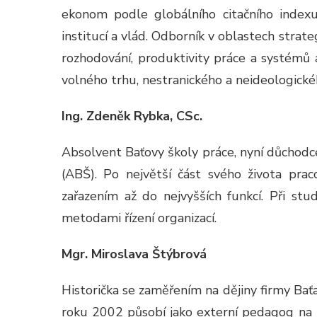
ekonom podle globálního citačního indexu
institucí a vlád. Odborník v oblastech strategi
rozhodování, produktivity práce a systémů a
volného trhu, nestranického a neideologick
Ing. Zdeněk Rybka, CSc.
Absolvent Baťovy školy práce, nyní důchod
(ABŠ). Po největší část svého života prac
zařazením až do nejvyšších funkcí. Při st
metodami řízení organizací.
Mgr. Miroslava Štýbrová
Historička se zaměřením na dějiny firmy Baťa
roku 2002 působí jako externí pedagog na