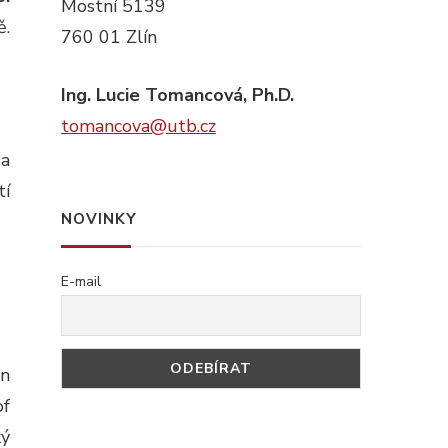
Mostní 5139
ě.
760 01 Zlín
Ing. Lucie Tomancová, Ph.D.
tomancova@utb.cz
 a
tí
NOVINKY
E-mail
an
of
ký