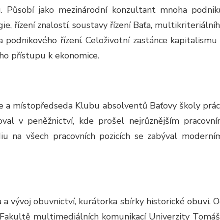
. Působí jako mezinárodní konzultant mnoha podnik
e, řízení znalostí, soustavy řízení Baťa, multikriteriální
 podnikového řízení. Celoživotní zastánce kapitalismu
ého přístupu k ekonomice.
ce a místopředseda Klubu absolventů Baťovy školy prá
oval v peněžnictví, kde prošel nejrůznějším pracovn
udiu na všech pracovních pozicích se zabýval moderní
 a vývoj obuvnictví, kurátorka sbírky historické obuvi. 
 Fakultě multimediálních komunikací Univerzity Tomá