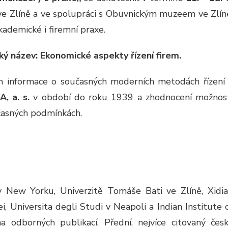
ve Zlíně a ve spolupráci s Obuvnickým muzeem ve Zlín
kademické i firemní praxe.
ý název: Ekonomické aspekty řízení firem.
ům informace o současných moderních metodách řízení
, a. s.
v období do roku 1939 a zhodnocení možnos
učasných podmínkách.
v New Yorku, Univerzitě Tomáše Bati ve Zlíně, Xidi
ei, Universita degli Studi v Neapoli a Indian Institute 
odborných publikací. Přední, nejvíce citovaný čes