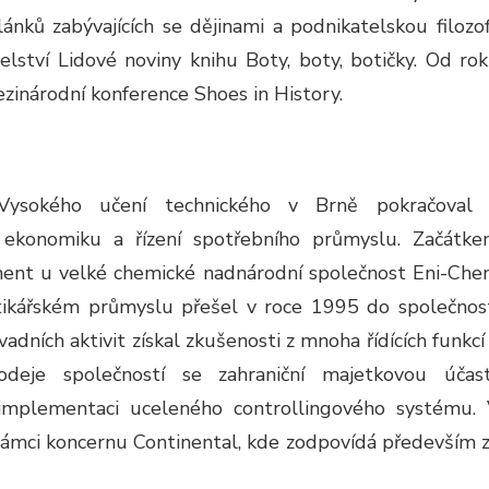
nků zabývajících se dějinami a podnikatelskou filozof
lství Lidové noviny knihu Boty, boty, botičky. Od ro
zinárodní konference Shoes in History.
 Vysokého učení technického v Brně pokračoval
ekonomiku a řízení spotřebního průmyslu. Začátk
ent u velké chemické nadnárodní společnost Eni-Ch
lastikářském průmyslu přešel v roce 1995 do společnos
vadních aktivit získal zkušenosti z mnoha řídících funkcí
odeje společností se zahraniční majetkovou účast
 implementaci uceleného controllingového systému.
 rámci koncernu Continental, kde zodpovídá především 