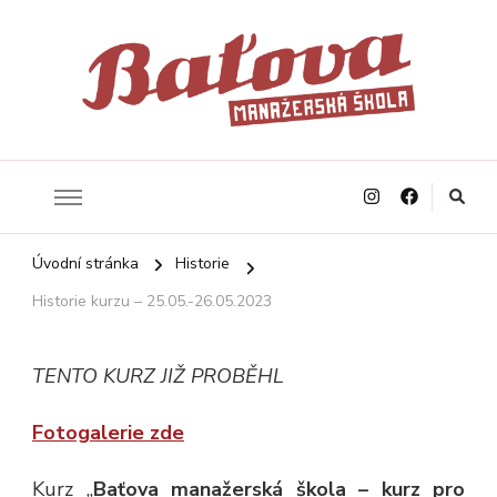
Baťův systém řízení v současné manažerské praxi
Baťova manažerská škola
Úvodní stránka
Historie
Historie kurzu – 25.05.-26.05.2023
TENTO KURZ JIŽ PROBĚHL
Fotogalerie zde
Kurz „
Baťova manažerská škola – kurz pro