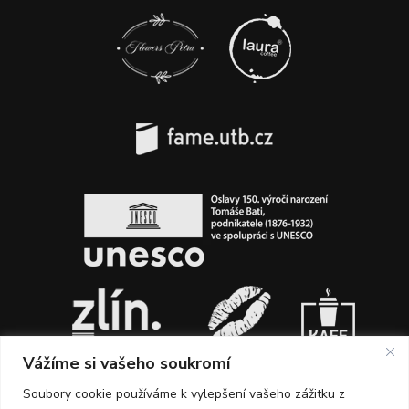
Vážíme si vašeho soukromí
Soubory cookie používáme k vylepšení vašeho zážitku z